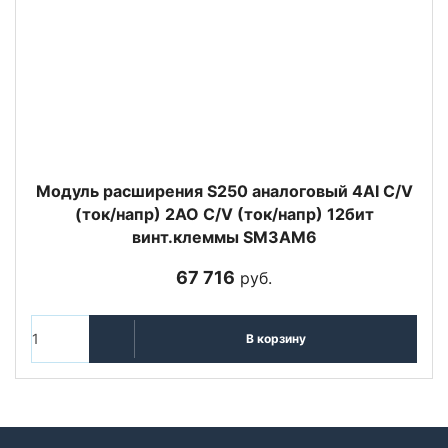
Модуль расширения S250 аналоговый 4AI C/V
(ток/напр) 2AO C/V (ток/напр) 12бит
винт.клеммы SM3AM6
67 716
руб.
В корзину