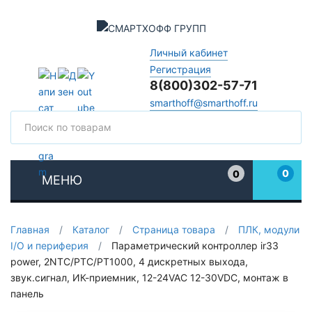
Личный кабинет
Регистрация
8(800)302-57-71
smarthoff@smarthoff.ru
Поиск
Поис
0
0
МЕНЮ
Избранное
Главная
/
Каталог
/
Страница товара
/
ПЛК, модули
I/O и периферия
/
Параметрический контроллер ir33
power, 2NTC/PTC/PT1000, 4 дискретных выхода,
звук.сигнал, ИК-приемник, 12-24VAC 12-30VDC, монтаж в
панель