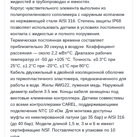
жидкостей в трубопроводах и емкостях.
Корпус чувствительного элемента выполнен из
полипропиленового сополимера с наружным колпачком
из нержавеющей стали AISI 316. Степень защиты IP68
позволяет использовать датчики в условиях постоянного
контакта с жидкостью и полного погружения.
Термическая постоянная времени составляет
приблизительно 30 секунд в воздухе. Коэффициент
рассеяния — около 2,2 мВт/°C. Диапазон рабочих
температур от -50 до +105 °C. Точность: ±0.3°C при
25°C, ±1.2°C при -20°C, ±1°C при 80°C.
Кабель двухжильный в двойной изоляционной оболочке
из термопластичного эластомера, предназначенного для
работы в воде. Жилы AWG22, луженая медь. Наружный
диаметр кабеля 3.5 мм. Концы кабеля зачищены под
винтовые клеммники контроллера. Датчики совместимы
со всеми контроллерами CAREL, поддерживающими
подключение NTC 10 кОм. Для монтажа доступны
муфты из никелированной латуни (до 35 бар) и AISI 316
(до 40 бар). Модели длиной 1,5 м, 3 м и 6 м имеют
сертификацию NSF. Поставляются в упаковке по 10
штук.