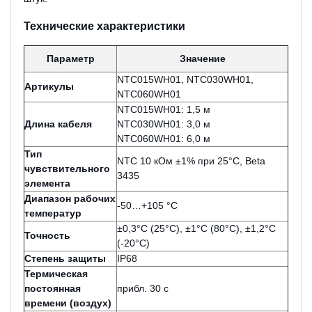
Технические характеристики
Параметр
Значение
NTC015WH01, NTC030WH01,
Артикулы
NTC060WH01
NTC015WH01: 1,5 м
Длина кабеля
NTC030WH01: 3,0 м
NTC060WH01: 6,0 м
Тип
NTC 10 кОм ±1% при 25°C, Beta
чувствительного
3435
элемента
Диапазон рабочих
-50…+105 °C
температур
±0,3°C (25°C), ±1°C (80°C), ±1,2°C
Точность
(-20°C)
Степень защиты
IP68
Термическая
постоянная
прибл. 30 с
времени (воздух)