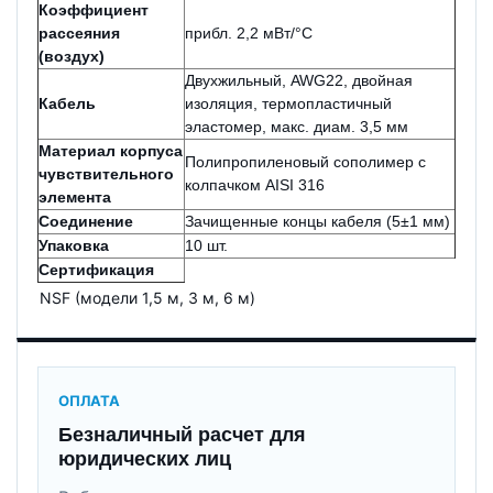
Коэффициент
рассеяния
прибл. 2,2 мВт/°C
(воздух)
Двухжильный, AWG22, двойная
Кабель
изоляция, термопластичный
эластомер, макс. диам. 3,5 мм
Материал корпуса
Полипропиленовый сополимер с
чувствительного
колпачком AISI 316
элемента
Соединение
Зачищенные концы кабеля (5±1 мм)
Упаковка
10 шт.
Сертификация
NSF (модели 1,5 м, 3 м, 6 м)
ОПЛАТА
Безналичный расчет для
юридических лиц