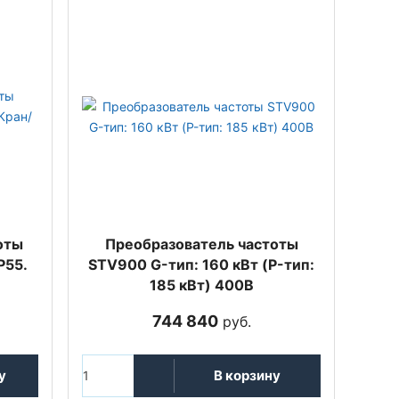
оты
Преобразователь частоты
P55.
STV900 G-тип: 160 кВт (P-тип:
185 кВт) 400В
744 840
руб.
у
В корзину