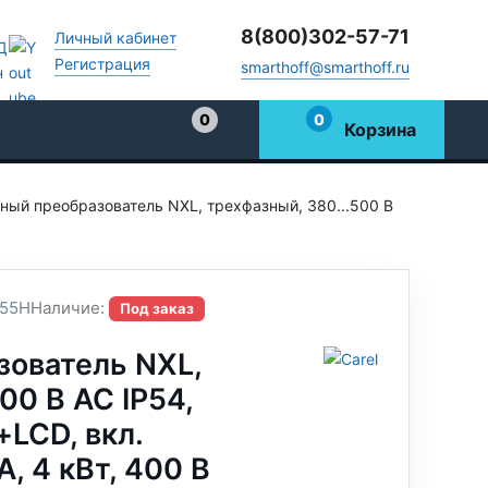
8(800)302-57-71
Личный кабинет
Регистрация
smarthoff@smarthoff.ru
0
0
Корзина
Избранное
ный преобразователь NXL, трехфазный, 380...500 В
55H
Наличие:
Под заказ
зователь NXL,
00 В АС IP54,
+LCD, вкл.
A, 4 кВт, 400 В