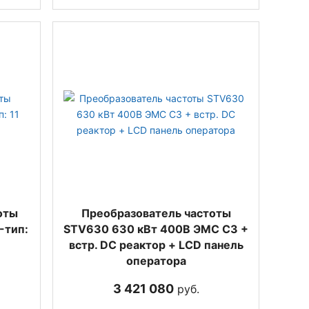
оты
Преобразователь частоты
-тип:
STV630 630 кВт 400В ЭМС С3 +
встр. DC реактор + LCD панель
оператора
3 421 080
руб.