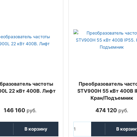
бразователь частоты
Преобразователь част
0L 22 кВт 400В. Лифт
STV900H 55 кВт 400В I
Кран/Подъемник
146 160
474 120
руб.
руб.
В корзину
В корзин