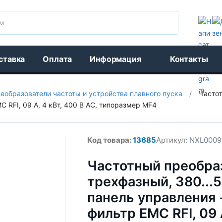
Поиск
ставка
Оплата
Информация
Контакты
еобразователи частоты и устройства плавного пуска
/
Частот
C RFI, 09 A, 4 кВт, 400 В AC, типоразмер MF4
Код товара:
13685
Артикул:
NXL0009
Частотный преобра
трехфазный, 380...5
панель управления 
фильтр EMC RFI, 09 