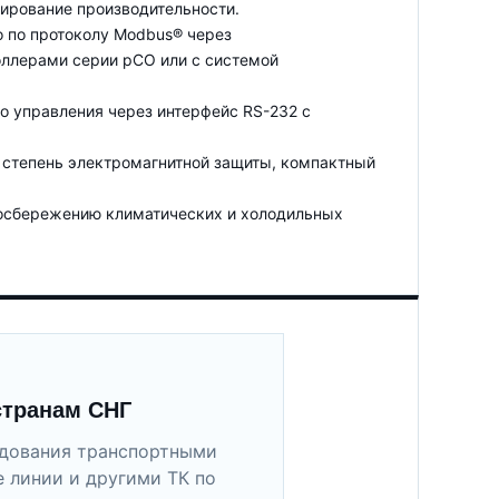
лирование производительности.
о по протоколу Modbus® через
оллерами серии pCO или с системой
го управления через интерфейс RS-232 с
я степень электромагнитной защиты, компактный
госбережению климатических и холодильных
странам СНГ
удования транспортными
 линии и другими ТК по