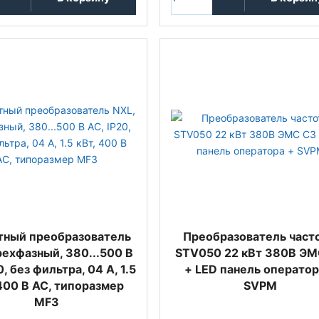
тный преобразователь
Преобразователь част
рехфазный, 380...500 В
STV050 22 кВт 380В ЭМ
0, без фильтра, 04 A, 1.5
+ LED панель оператор
 400 В AC, типоразмер
SVPM
MF3