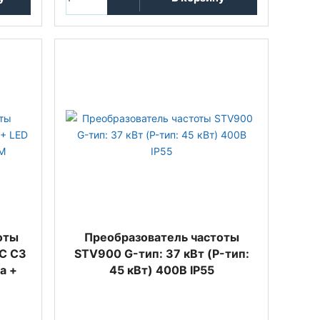
оты
Преобразователь частоты
С С3
STV900 G-тип: 37 кВт (P-тип:
а +
45 кВт) 400В IP55