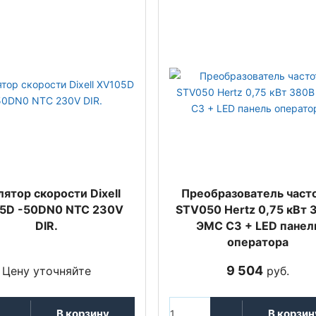
лятор скорости Dixell
Преобразователь част
5D -50DN0 NTC 230V
STV050 Hertz 0,75 кВт 
DIR.
ЭМС С3 + LED панел
оператора
9 504
Цену уточняйте
руб.
В корзину
В корзин