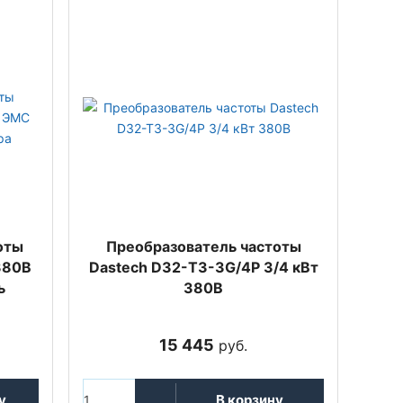
оты
Преобразователь частоты
380В
Dastech D32-T3-3G/4P 3/4 кВт
ь
380В
15 445
руб.
у
В корзину