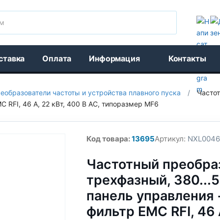
Поиск
ставка
Оплата
Информация
Контакты
еобразователи частоты и устройства плавного пуска
/
Частот
C RFI, 46 A, 22 кВт, 400 В AC, типоразмер MF6
Код товара:
13695
Артикул:
NXL0046
Частотный преобра
трехфазный, 380...5
панель управления 
фильтр EMC RFI, 46 