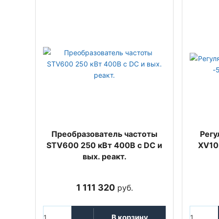
Преобразователь частоты
Регу
STV600 250 кВт 400В с DC и
XV10
вых. реакт.
1 111 320
руб.
В корзину