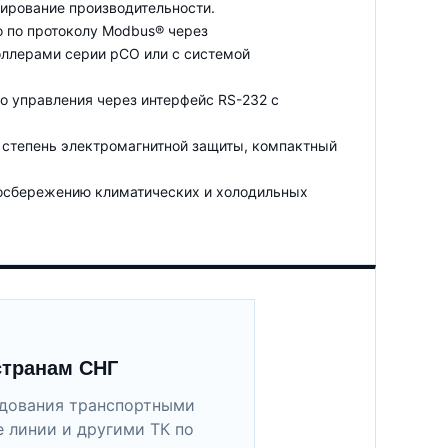
лирование производительности.
о по протоколу Modbus® через
оллерами серии pCO или с системой
го управления через интерфейс RS-232 с
я степень электромагнитной защиты, компактный
госбережению климатических и холодильных
странам СНГ
удования транспортными
 линии и другими ТК по