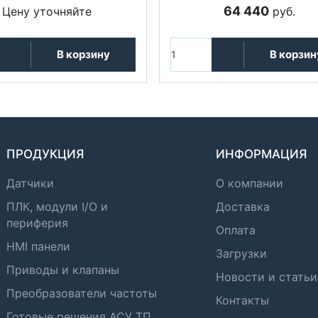
64 440
Цену уточняйте
руб.
В корзину
В корзин
ПРОДУКЦИЯ
ИНФОРМАЦИЯ
Датчики
О компании
ПЛК, модули I/O и
Доставка
периферия
Оплата
HMI панели
Загрузки
Приводы и клапаны
Новости и статьи
Преобразователи частоты
Контакты
Готовые решения АСУ ТП