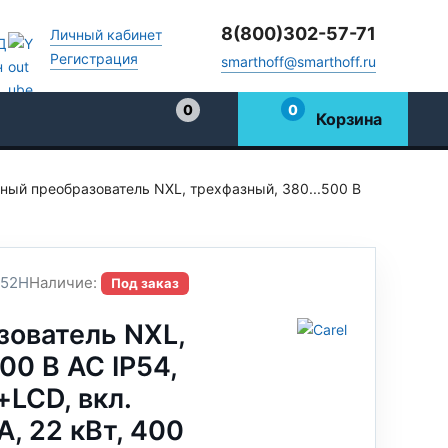
8(800)302-57-71
Личный кабинет
Регистрация
smarthoff@smarthoff.ru
0
0
Корзина
Избранное
ный преобразователь NXL, трехфазный, 380...500 В
52H
Наличие:
Под заказ
зователь NXL,
00 В АС IP54,
+LCD, вкл.
A, 22 кВт, 400