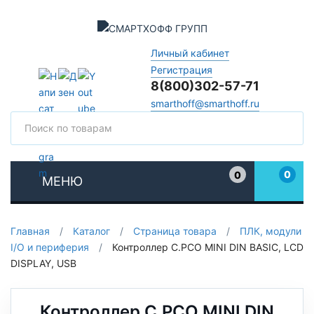
Личный кабинет
Регистрация
8(800)302-57-71
smarthoff@smarthoff.ru
Поиск
Поис
0
0
МЕНЮ
Избранное
Главная
/
Каталог
/
Страница товара
/
ПЛК, модули
I/O и периферия
/
Контроллер C.PCO MINI DIN BASIC, LCD
DISPLAY, USB
Контроллер C.PCO MINI DIN