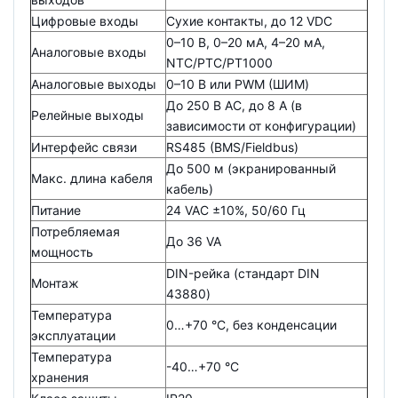
Цифровые входы
Сухие контакты, до 12 VDC
0–10 В, 0–20 мА, 4–20 мА,
Аналоговые входы
NTC/PTC/PT1000
Аналоговые выходы
0–10 В или PWM (ШИМ)
До 250 В AC, до 8 А (в
Релейные выходы
зависимости от конфигурации)
Интерфейс связи
RS485 (BMS/Fieldbus)
До 500 м (экранированный
Макс. длина кабеля
кабель)
Питание
24 VAC ±10%, 50/60 Гц
Потребляемая
До 36 VA
мощность
DIN-рейка (стандарт DIN
Монтаж
43880)
Температура
0…+70 °C, без конденсации
эксплуатации
Температура
-40…+70 °C
хранения