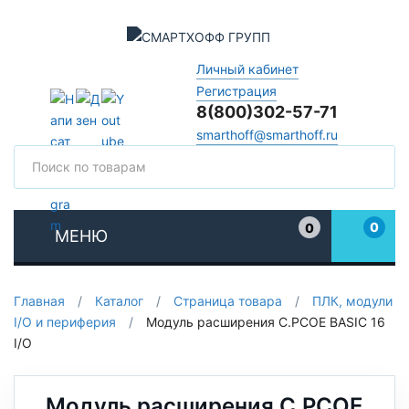
Личный кабинет
Регистрация
8(800)302-57-71
smarthoff@smarthoff.ru
Поиск
Поис
0
0
МЕНЮ
Избранное
Главная
/
Каталог
/
Страница товара
/
ПЛК, модули
I/O и периферия
/
Модуль расширения C.PCOE BASIC 16
I/O
Модуль расширения C.PCOE