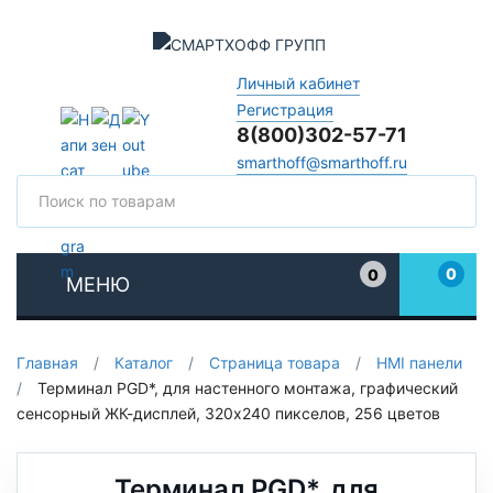
Личный кабинет
Регистрация
8(800)302-57-71
smarthoff@smarthoff.ru
Поиск
Поис
0
0
МЕНЮ
Избранное
Главная
/
Каталог
/
Страница товара
/
HMI панели
/
Терминал PGD*, для настенного монтажа, графический
сенсорный ЖК-дисплей, 320x240 пикселов, 256 цветов
Терминал PGD*, для