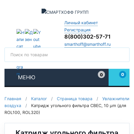
Личный кабинет
Регистрация
8(800)302-57-71
smarthoff@smarthoff.ru
Поиск
Поис
0
0
МЕНЮ
Избранное
Главная
/
Каталог
/
Страница товара
/
Увлажнители
воздуха
/
Катридж угольного фильтра CBEC, 10 µm (для
ROL100, ROL320)
Катридж угольного фильтра