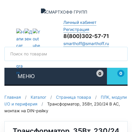
Личный кабинет
Регистрация
8(800)302-57-71
smarthoff@smarthoff.ru
Поиск
Поис
0
0
МЕНЮ
Избранное
Главная
/
Каталог
/
Страница товара
/
ПЛК, модули
I/O и периферия
/
Трансформатор, 35Вт, 230/24 В АС,
монтаж на DIN-рейку
Трансформатор, 35Вт, 230/24