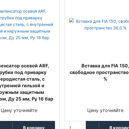
енсатор осевой ARF,
Вставка для FIA 150
рубки под приварку
свободное пространство
леродистая сталь, с
%
утренней гильзой и
ружным защитным
м, Ду 25 мм, Ру 16 бар
Цену уточняйте
Цену уточняйте
В корзину
В корзин