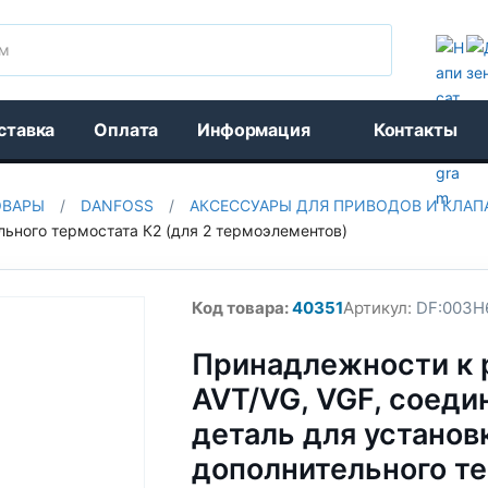
Поиск
ставка
Оплата
Информация
Контакты
ОВАРЫ
/
DANFOSS
/
АКСЕССУАРЫ ДЛЯ ПРИВОДОВ И КЛАП
льного термостата К2 (для 2 термоэлементов)
Код товара:
40351
Артикул:
DF:003H
Принадлежности к 
AVT/VG, VGF, соеди
деталь для установ
дополнительного т