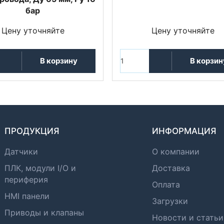
бар
Цену уточняйте
Цену уточняйте
В корзину
В корзин
ПРОДУКЦИЯ
ИНФОРМАЦИЯ
Датчики
О компании
ПЛК, модули I/O и
Доставка
периферия
Оплата
HMI панели
Загрузки
Приводы и клапаны
Новости и статьи