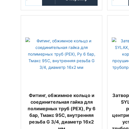
Фитинг, обжимное кольцо и
Затвор
соединительная гайка для
SY
полимерных труб (PEX), Ру 6
р
бар, Тмакс 95С, внутренняя
центр
резьба G 3/4, диаметр 16x2
ус
мм
трубоп