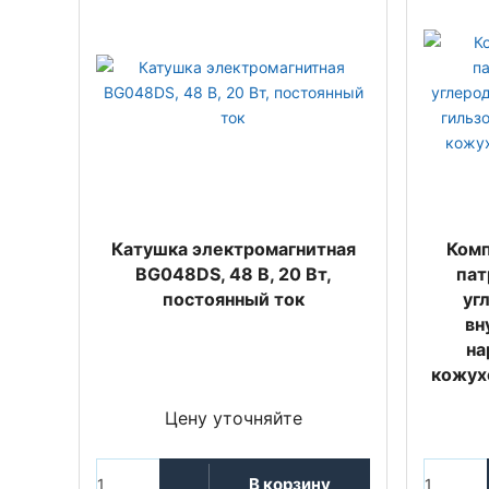
Катушка электромагнитная
Комп
BG048DS, 48 В, 20 Вт,
пат
постоянный ток
уг
вн
на
кожухо
Цену уточняйте
В корзину