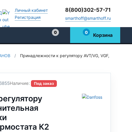
8(800)302-57-71
Личный кабинет
Регистрация
smarthoff@smarthoff.ru
0
0
Корзина
Избранное
АНОВ
/
Принадлежности к регулятору AVT/VG, VGF,
6855
Наличие:
Под заказ
регулятору
нительная
ки
ермостата К2