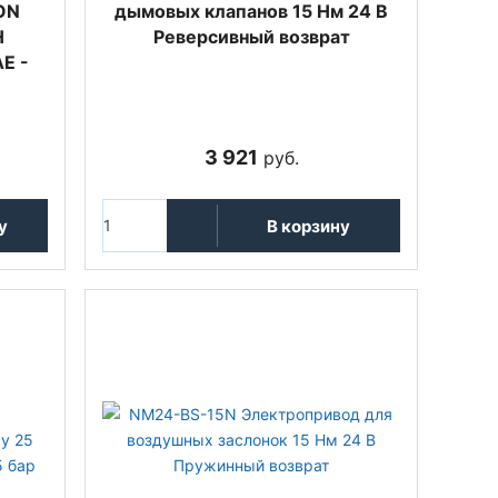
ON
дымовых клапанов 15 Нм 24 В
H
Реверсивный возврат
E -
3 921
руб.
у
В корзину