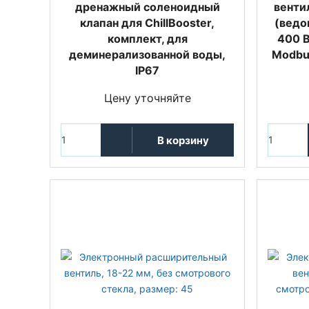
дренажный соленоидный
венти
клапан для ChillBooster,
(ведо
комплект, для
400 В
деминерализованной воды,
Modbus
IP67
Цену уточняйте
В корзину