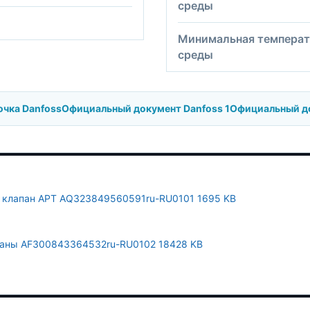
среды
Минимальная температ
среды
очка Danfoss
Официальный документ Danfoss 1
Официальный до
й клапан APT AQ323849560591ru-RU0101 1695 KB
апаны AF300843364532ru-RU0102 18428 KB