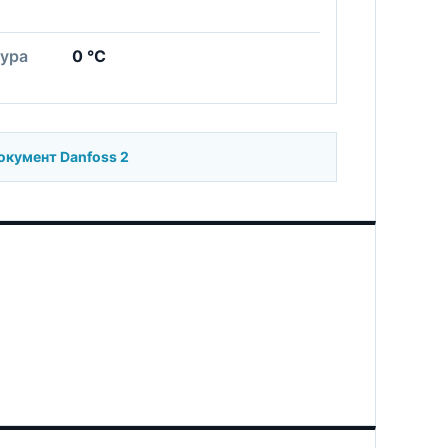
ура
0 °C
кумент Danfoss 2