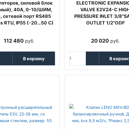
ляторов, силовой блок
ELECTRONIC EXPANSI
мый), 40А, 0-10/ШИМ,
VALVE E2V24-C HIG
, сетевой порт RS485
PRESSURE INLET 3/8"SA
 RTU, IP55 (-20…50 C)
OUTLET 1/2"ODF
112 480
20 020
руб.
руб.
В корзину
В корзин