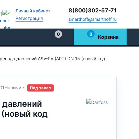
8(800)302-57-71
Личный кабинет
Регистрация
smarthoff@smarthoff.ru
0
0
Корзина
Избранное
ерепада давлений ASV-PV (APT) DN 15 (новый код
01
Наличие:
Под заказ
 давлений
 (новый код