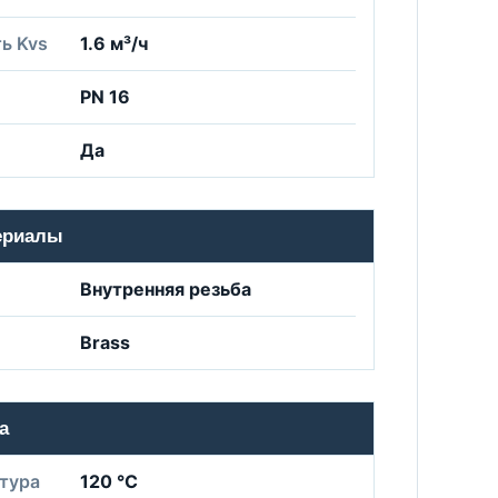
ь Kvs
1.6 м³/ч
PN 16
Да
ериалы
Внутренняя резьба
Brass
а
тура
120 °C