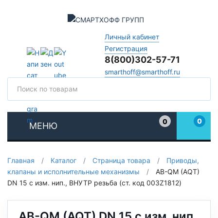
Личный кабинет
Регистрация
8(800)302-57-71
smarthoff@smarthoff.ru
Поиск
Поис
0
0
МЕНЮ
Избранное
Главная
/
Каталог
/
Страница товара
/
Приводы,
клапаны и исполнительные механизмы
/
AB-QM (AQT)
DN 15 c изм. нип., ВНУТР резьба (ст. код 003Z1812)
AB-QM (AQT) DN 15 c изм. нип.,