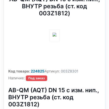
ВНУТР резьба (ст. код
003Z1812)
Код товара:
224825
Артикул:
003Z8301
Наличие:
Под заказ
AB-QM (AQT) DN 15 c изм. нип.,
ВНУТР резьба (ст. код
003Z1812)