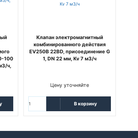
ный
Клапан электромагнитный
комбинированного действия
мого
EV250B 22BD, присоединение G
0-100
1, DN 22 мм, Kv 7 м3/ч
м3/ч,
Цену уточняйте
у
В корзину