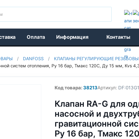
Поиск
ставка
Оплата
Информация
Контакты
ОВАРЫ
/
DANFOSS
/
КЛАПАНЫ РЕГУЛИРУЮЩИЕ РЕЗЬБОВЫЕ
ой систем отопления, Ру 16 бар, Тмакс 120С, Ду 15 мм, Kvs 4,3
Код товара:
38213
Артикул:
DF:013G
Клапан RA-G для о
насосной и двухтру
гравитационной сис
Ру 16 бар, Тмакс 120