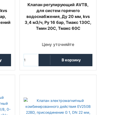
Клапан регулирующий AVTB,
 kvs
для систем горячего
ар,
водоснабжения, Ду 20 мм, kvs
лений
3,4 м3/ч, Py 16 бар, Тмакс 130С,
Тмин 20С, Тмакс 60C
Цену уточняйте
у
В корзину