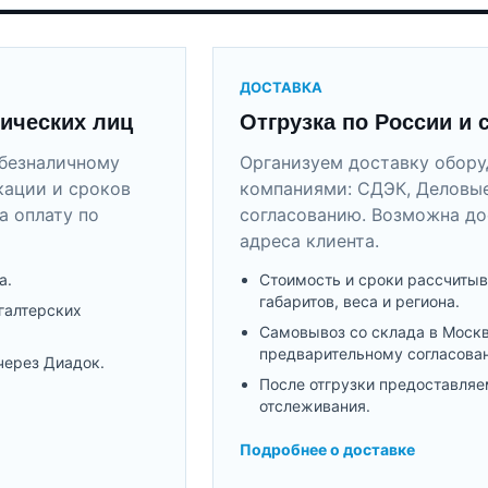
ДОСТАВКА
ических лиц
Отгрузка по России и 
безналичному
Организуем доставку обор
кации и сроков
компаниями: СДЭК, Деловые
а оплату по
согласованию. Возможна до
адреса клиента.
а.
Стоимость и сроки рассчитыв
габаритов, веса и региона.
галтерских
Самовывоз со склада в Моск
предварительному согласова
через Диадок.
После отгрузки предоставляе
отслеживания.
Подробнее о доставке