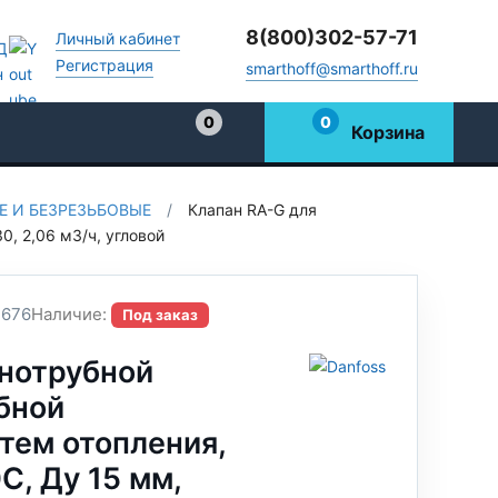
8(800)302-57-71
Личный кабинет
Регистрация
smarthoff@smarthoff.ru
0
0
Корзина
Избранное
 И БЕЗРЕЗЬБОВЫЕ
/
Клапан RA-G для
0, 2,06 м3/ч, угловой
1676
Наличие:
Под заказ
днотрубной
бной
тем отопления,
С, Ду 15 мм,