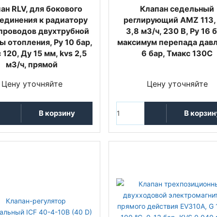
ан RLV, для бокового
Клапан седельный
единения к радиатору
реглирующий AMZ 113,
проводов двухтрубной
3,8 м3/ч, 230 В, Pу 16 б
ы отопления, Ру 10 бар,
максимум перепада дав
 120, Ду 15 мм, kvs 2,5
6 бар, Тмакс 130С
м3/ч, прямой
Цену уточняйте
Цену уточняйте
В корзину
В корзин