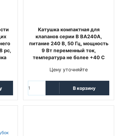
сти
Катушка компактная для
щих
клапанов серии B BA240A,
него
питание 240 В, 50 Гц, мощность
8 pc,
9 Вт переменный ток,
йка
температура не более +40 С
Цену уточняйте
у
В корзину