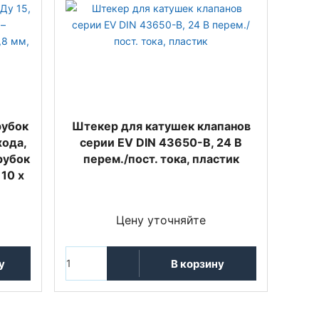
рубок
Штекер для катушек клапанов
хода,
серии EV DIN 43650-B, 24 В
рубок
перем./пост. тока, пластик
10 х
Цену уточняйте
у
В корзину