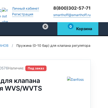
8(800)302-57-71
Личный кабинет
Регистрация
smarthoff@smarthoff.ru
0
0
Корзина
Избранное
АНОВ
/
Пружина (0-10 бар) для клапана регулятора
0576
Наличие:
Под заказ
 для клапана
ия WVS/WVTS