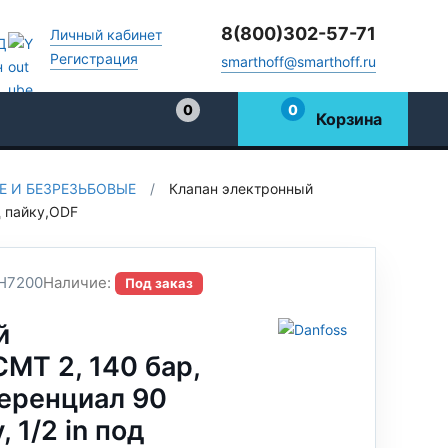
8(800)302-57-71
Личный кабинет
Регистрация
smarthoff@smarthoff.ru
0
0
Корзина
Избранное
 И БЕЗРЕЗЬБОВЫЕ
/
Клапан электронный
д пайку,ODF
H7200
Наличие:
Под заказ
й
MT 2, 140 бар,
ференциал 90
, 1/2 in под