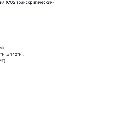
ия (CO2 транскритический)
i).
°F to 140°F).
°F).