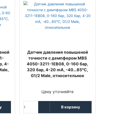
еной
Датчик давления повышеной
1-
точности с демпфером MBS
р, 4-
4050-3211-1EB08, 0-160 бар,
ale,
320 бар, 4-20 mA, -40…85°C,
G1/2 Male, относительное
Цену уточняйте
у
В корзину