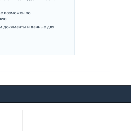
ве возможен по
нию.
м документы и данные для