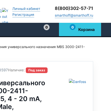
8(800)302-57-71
Личный кабинет
Регистрация
smarthoff@smarthoff.ru
0
0
Корзина
Избранное
ения универсального назначения MBS 3000-2411-
3597
Наличие:
Под заказ
ниверсального
00-2411-
5, 4 - 20 mA,
Male,