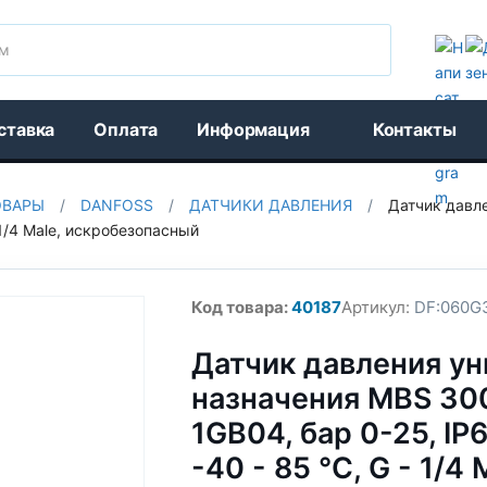
Поиск
ставка
Оплата
Информация
Контакты
ОВАРЫ
/
DANFOSS
/
ДАТЧИКИ ДАВЛЕНИЯ
/
Датчик давл
- 1/4 Male, искробезопасный
Код товара:
40187
Артикул:
DF:060G
Датчик давления у
назначения MBS 30
1GB04, бар 0-25, IP6
-40 - 85 °C, G - 1/4 