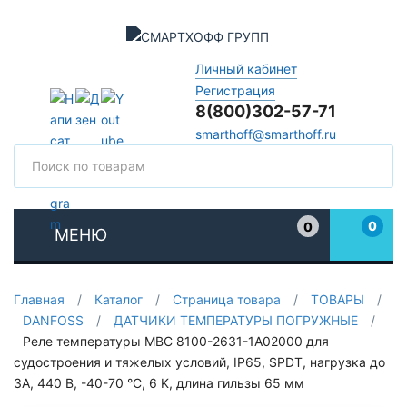
Личный кабинет
Регистрация
8(800)302-57-71
smarthoff@smarthoff.ru
Поиск
Поис
0
0
МЕНЮ
Избранное
Главная
/
Каталог
/
Страница товара
/
ТОВАРЫ
/
DANFOSS
/
ДАТЧИКИ ТЕМПЕРАТУРЫ ПОГРУЖНЫЕ
/
Реле температуры MBC 8100-2631-1A02000 для
судостроения и тяжелых условий, IP65, SPDT, нагрузка до
3А, 440 В, -40-70 °C, 6 K, длина гильзы 65 мм