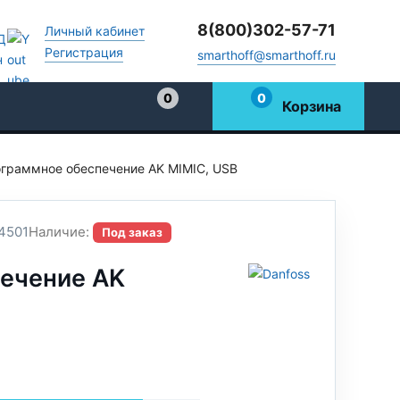
8(800)302-57-71
Личный кабинет
Регистрация
smarthoff@smarthoff.ru
0
0
Корзина
Избранное
граммное обеспечение AK MIMIC, USB
4501
Наличие:
Под заказ
ечение AK