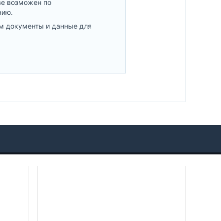
ве возможен по
нию.
м документы и данные для