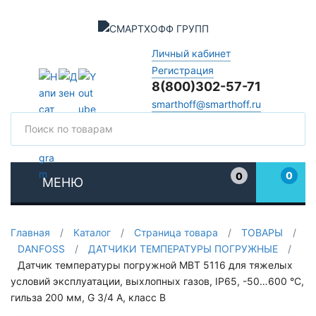
Личный кабинет
Регистрация
8(800)302-57-71
smarthoff@smarthoff.ru
Поиск
Поис
0
0
МЕНЮ
Избранное
Главная
/
Каталог
/
Страница товара
/
ТОВАРЫ
/
DANFOSS
/
ДАТЧИКИ ТЕМПЕРАТУРЫ ПОГРУЖНЫЕ
/
Датчик температуры погружной MBT 5116 для тяжелых
условий эксплуатации, выхлопных газов, IP65, -50…600 °C,
гильза 200 мм, G 3/4 A, класс B