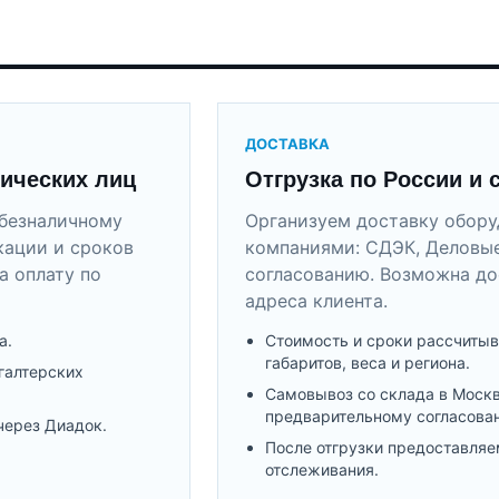
ДОСТАВКА
ических лиц
Отгрузка по России и 
безналичному
Организуем доставку обор
кации и сроков
компаниями: СДЭК, Деловые
а оплату по
согласованию. Возможна до
адреса клиента.
а.
Стоимость и сроки рассчитыв
габаритов, веса и региона.
галтерских
Самовывоз со склада в Моск
предварительному согласова
через Диадок.
После отгрузки предоставляе
отслеживания.