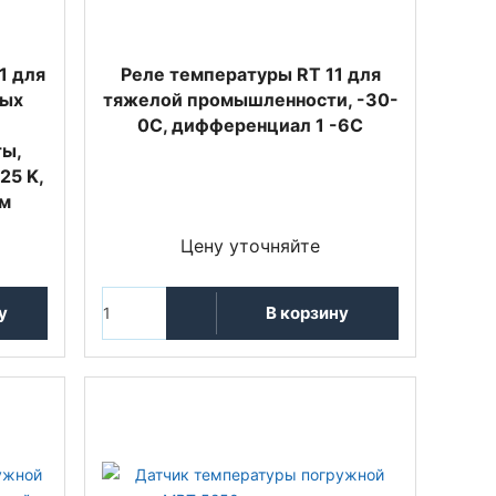
1 для
Реле температуры RT 11 для
лых
тяжелой промышленности, -30-
0С, дифференциал 1 -6С
ты,
25 K,
мм
Цену уточняйте
у
В корзину