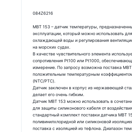
084Z6216
MBT 153 – датчик температуры, предназначенн
эксплуатации, который можно использовать дл
охлаждающей воды и регулирования вентиляци
на морских судах.
В качестве чувствительного элемента использ
сопротивления Pt100 или Pt1000, обеспечивающ
измерение. По запросу возможна поставка MBT
положительным температурным коэффициентом
(NTC/PTC).
Датчик заключен в корпус из нержавеющей стал
делает его очень гибким.
Датчик MBT 153 можно использовать в сочетани
для защиты силиконового кабеля от воздействи
стандартный комплект поставки датчика MBT 15
поливинилхлоридной или силиконовой изоляцией
поставка с изоляцией из тефлона. Диапазон тем