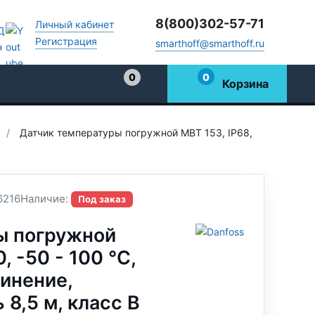
8(800)302-57-71
Личный кабинет
Регистрация
smarthoff@smarthoff.ru
0
0
Корзина
Избранное
/
Датчик температуры погружной MBT 153, IP68,
6216
Наличие:
Под заказ
ы погружной
, -50 - 100 °C,
инение,
8,5 м, класс В