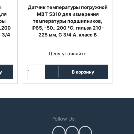
ы
Датчик температуры погружной
для
MBT 5310 для измерения
ры
температуры подшипников,
…200
IP65, -50…200 °C, гильза 210-
G 3/4
225 мм, G 3/4 A, класс B
Цену уточняйте
у
В корзину
Follow Us: