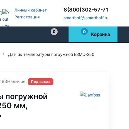
8(800)302-57-71
Личный кабинет
Регистрация
smarthoff@smarthoff.ru
0
0
Корзина
Избранное
/
Датчик температуры погружной ESMU-250,
183
Наличие:
Под заказ
ы погружной
250 мм,
ь