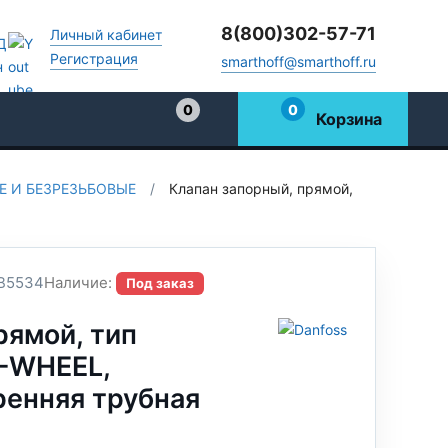
8(800)302-57-71
Личный кабинет
Регистрация
smarthoff@smarthoff.ru
0
0
Корзина
Избранное
 И БЕЗРЕЗЬБОВЫЕ
/
Клапан запорный, прямой,
B5534
Наличие:
Под заказ
рямой, тип
H-WHEEL,
ренняя трубная