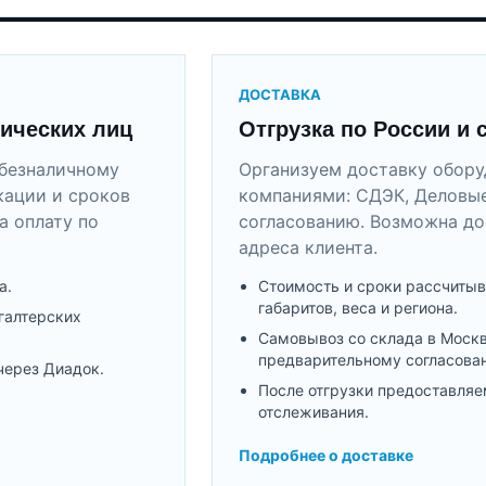
ДОСТАВКА
ических лиц
Отгрузка по России и 
безналичному
Организуем доставку обор
кации и сроков
компаниями: СДЭК, Деловые
а оплату по
согласованию. Возможна до
адреса клиента.
а.
Стоимость и сроки рассчитыв
габаритов, веса и региона.
галтерских
Самовывоз со склада в Моск
предварительному согласова
через Диадок.
После отгрузки предоставляе
отслеживания.
Подробнее о доставке