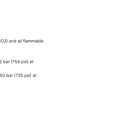
O2) and all flammable
 bar (754 psi) at
0 bar (725 psi) at