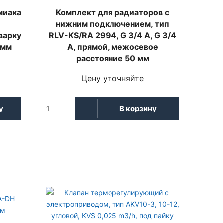
миака
Комплект для радиаторов с
нижним подключением, тип
варку
RLV-KS/RA 2994, G 3/4 A, G 3/4
 мм
A, прямой, межосевое
расстояние 50 мм
Цену уточняйте
у
В корзину