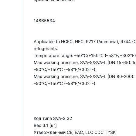
148B5534
Applicable to HCFC, HFC, R717 (Ammonia), R744 (C
refrigerants.
Temperature range: –50°C/+150°C (–58°F/+302°F)
Max working pressure, SVA-S/SVA-L (DN 15-65): 52
–50°C/+150°C (–58°F/+302°F).
Max working pressure, SVA-S/SVA-L (DN 80-200): 5
–50°C/+150°C (–58°F/+302°F).
Код типа SVA-S 32
Вес 3.1 [кг]
Утвержденный CE, EAC, LLC CDC TYSK