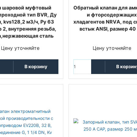
н шаровой муфтовый
Обратный клапан для ам
проходной тип BVR, Ду
и фторсодержащих
, kvs128,2 м3/ч, Ру 63
хладагентов NRVА, под с
р 2, внутренняя резьба,
встык ANSI, размер 40
а,нержавеющая сталь
Цену уточняйте
Цену уточняйте
В корзину
В корзин