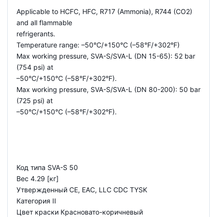
Applicable to HCFC, HFC, R717 (Ammonia), R744 (CO2)
and all flammable
refrigerants.
Temperature range: –50°C/+150°C (–58°F/+302°F)
Max working pressure, SVA-S/SVA-L (DN 15-65): 52 bar
(754 psi) at
–50°C/+150°C (–58°F/+302°F).
Max working pressure, SVA-S/SVA-L (DN 80-200): 50 bar
(725 psi) at
–50°C/+150°C (–58°F/+302°F).
Код типа SVA-S 50
Вес 4.29 [кг]
Утвержденный CE, EAC, LLC CDC TYSK
Категория II
Цвет краски Красновато-коричневый