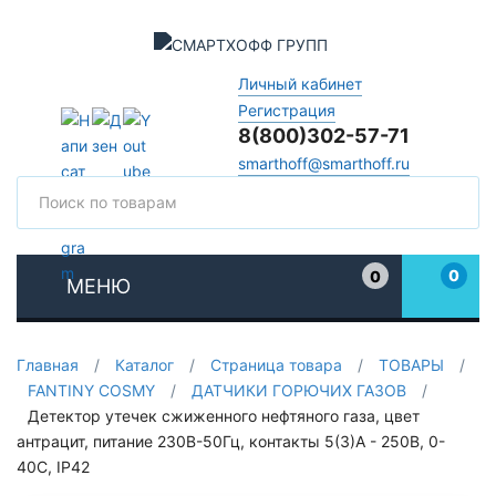
Личный кабинет
Регистрация
8(800)302-57-71
smarthoff@smarthoff.ru
Поиск
Поис
0
0
МЕНЮ
Избранное
Главная
/
Каталог
/
Страница товара
/
ТОВАРЫ
/
FANTINY COSMY
/
ДАТЧИКИ ГОРЮЧИХ ГАЗОВ
/
Детектор утечек сжиженного нефтяного газа, цвет
антрацит, питание 230В-50Гц, контакты 5(3)A - 250В, 0-
40C, IP42