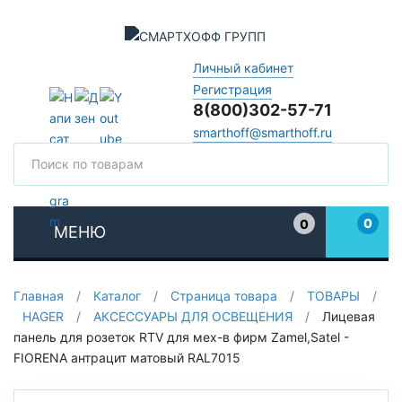
Личный кабинет
Регистрация
8(800)302-57-71
smarthoff@smarthoff.ru
Поиск
Поис
0
0
МЕНЮ
Избранное
Главная
/
Каталог
/
Страница товара
/
ТОВАРЫ
/
HAGER
/
АКСЕССУАРЫ ДЛЯ ОСВЕЩЕНИЯ
/
Лицевая
панель для розеток RTV для мех-в фирм Zamel,Satel -
FIORENA антрацит матовый RAL7015