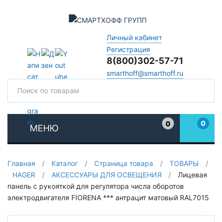
Личный кабинет
Регистрация
8(800)302-57-71
smarthoff@smarthoff.ru
Поиск
Поис
0
0
МЕНЮ
Избранное
Главная
/
Каталог
/
Страница товара
/
ТОВАРЫ
/
HAGER
/
АКСЕССУАРЫ ДЛЯ ОСВЕЩЕНИЯ
/
Лицевая
панель с рукояткой для регулятора числа оборотов
электродвигателя FIORENA *** антрацит матовый RAL7015