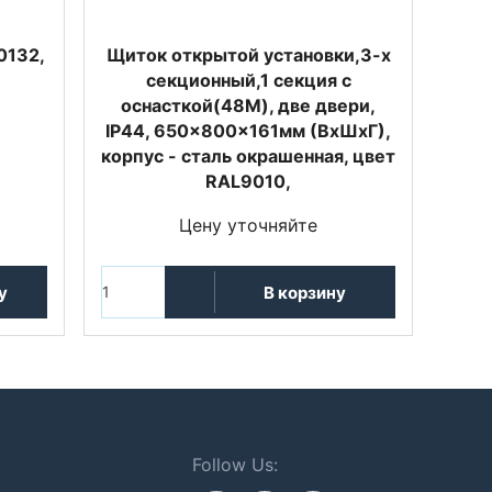
0132,
Щиток открытой установки,3-х
секционный,1 секция с
оснасткой(48М), две двери,
IP44, 650x800x161мм (ВхШхГ),
корпус - сталь окрашенная, цвет
RAL9010,
Цену уточняйте
у
В корзину
Follow Us: