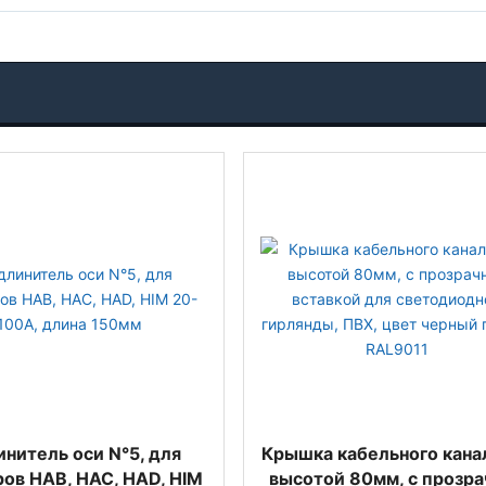
нитель оси N°5, для
Крышка кабельного канал
ов HAB, HAC, HAD, HIM
высотой 80мм, с прозра