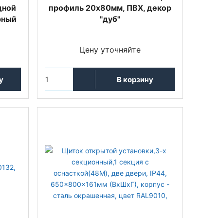
дной
профиль 20x80мм, ПВХ, декор
рный
"дуб"
Цену уточняйте
у
В корзину