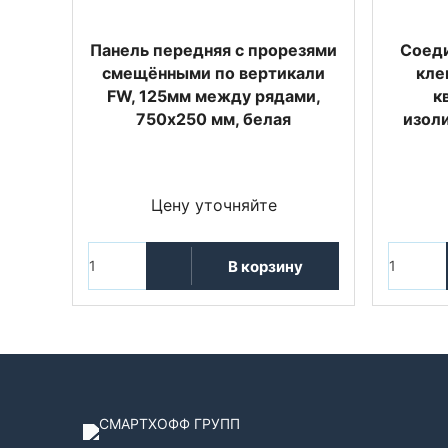
Панель передняя с прорезями
Соеди
смещёнными по вертикали
кле
FW, 125мм между рядами,
к
750х250 мм, белая
изол
Цену уточняйте
В корзину