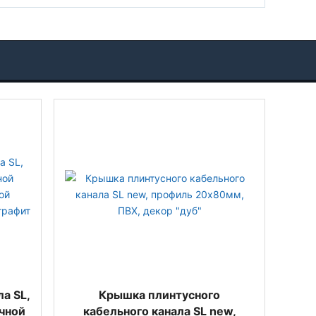
а SL,
Крышка плинтусного
чной
кабельного канала SL new,