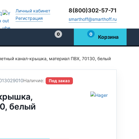
8(800)302-57-71
Личный кабинет
Регистрация
smarthoff@smarthoff.ru
0
0
Корзина
Избранное
етный канал-крышка, материал ПВХ, 70130, белый
013029010
Наличие:
Под заказ
крышка,
0, белый