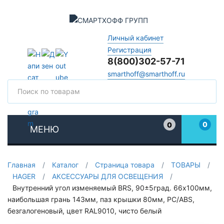
Личный кабинет
Регистрация
8(800)302-57-71
smarthoff@smarthoff.ru
Поиск
Поис
0
0
МЕНЮ
Избранное
Главная
/
Каталог
/
Страница товара
/
ТОВАРЫ
/
HAGER
/
АКСЕССУАРЫ ДЛЯ ОСВЕЩЕНИЯ
/
Внутренний угол изменяемый BRS, 90±5град. 66х100мм,
наибoльшая грань 143мм, паз крышки 80мм, PC/ABS,
безгалогеновый, цвет RAL9010, чисто белый