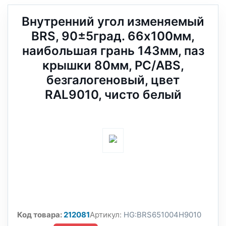
Внутренний угол изменяемый
BRS, 90±5град. 66х100мм,
наибoльшая грань 143мм, паз
крышки 80мм, PC/ABS,
безгалогеновый, цвет
RAL9010, чисто белый
Код товара:
212081
Артикул:
HG:BRS651004H9010