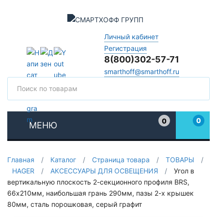
Личный кабинет
Регистрация
8(800)302-57-71
smarthoff@smarthoff.ru
Поиск
Поис
0
0
МЕНЮ
Избранное
Главная
/
Каталог
/
Страница товара
/
ТОВАРЫ
/
HAGER
/
АКСЕССУАРЫ ДЛЯ ОСВЕЩЕНИЯ
/
Угол в
вертикальную плоскость 2-секционного профиля BRS,
66х210мм, наибoльшая грань 290мм, пазы 2-х крышек
80мм, сталь порошковая, серый графит