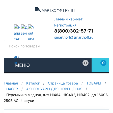
Личный кабинет
Регистрация
8(800)302-57-71
smarthoff@smarthoff.ru
Поиск
Поис
0
0
МЕНЮ
Избранное
Главная
/
Каталог
/
Страница товара
/
ТОВАРЫ
/
HAGER
/
АКСЕССУАРЫ ДЛЯ ОСВЕЩЕНИЯ
/
Перемычка медная, для HI464, HIC492, HIB492, до 1600А,
250В АС, 4 штуки