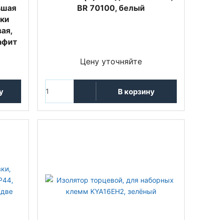
ьшая
BR 70100, белый
шки
ая,
афит
Цену уточняйте
у
В корзину