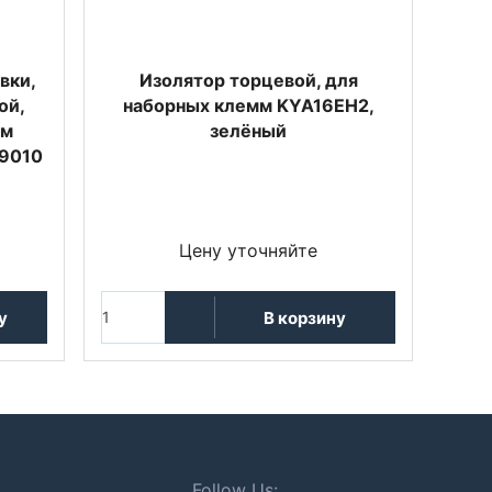
вки,
Изолятор торцевой, для
ой,
наборных клемм KYA16EH2,
мм
зелёный
L9010
Цену уточняйте
у
В корзину
Follow Us: