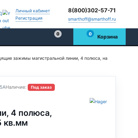
8(800)302-57-71
Личный кабинет
Регистрация
smarthoff@smarthoff.ru
0
0
Корзина
Избранное
ящие зажимы магистральной линии, 4 полюса, на
5A
Наличие:
Под заказ
ы
и, 4 полюса,
 кв.мм