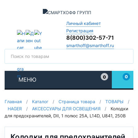
Личный кабинет
Регистрация
8(800)302-57-71
smarthoff@smarthoff.ru
Поиск
Поис
0
0
МЕНЮ
Избранное
Главная
/
Каталог
/
Страница товара
/
ТОВАРЫ
/
HAGER
/
АКСЕССУАРЫ ДЛЯ ОСВЕЩЕНИЯ
/
Колодки
для предохранителей, DII, 1 полюс 25A, L14D, U841, 250В
Колодки для предохранителей,