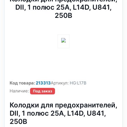
DII, 1 полюс 25A, L14D, U841,
250В
Код товара:
213313
Артикул:
HG:L17B
Наличие:
Под заказ
Колодки для предохранителей,
DII, 1 полюс 25A, L14D, U841,
250В