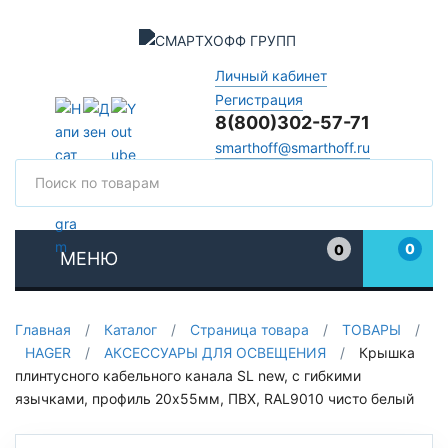
Личный кабинет
Регистрация
8(800)302-57-71
smarthoff@smarthoff.ru
Поиск
Поис
0
0
МЕНЮ
Избранное
Главная
/
Каталог
/
Страница товара
/
ТОВАРЫ
/
HAGER
/
АКСЕССУАРЫ ДЛЯ ОСВЕЩЕНИЯ
/
Крышка
плинтусного кабельного канала SL new, с гибкими
язычками, профиль 20х55мм, ПВХ, RAL9010 чисто белый