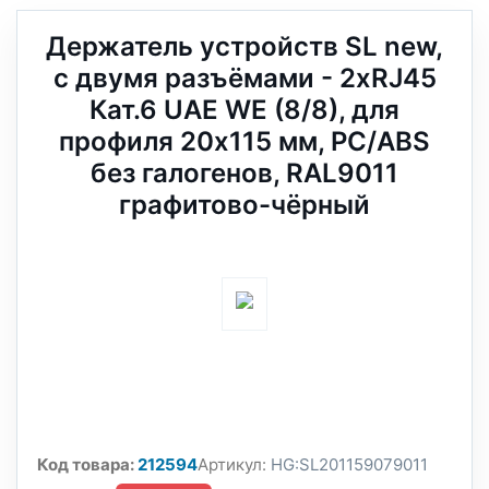
Держатель устройств SL new,
c двумя разъёмами - 2xRJ45
Кат.6 UAE WE (8/8), для
профиля 20х115 мм, PC/ABS
без галогенов, RAL9011
графитово-чёрный
Код товара:
212594
Артикул:
HG:SL201159079011