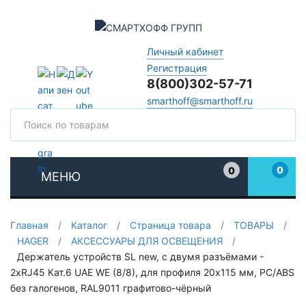
Личный кабинет
Регистрация
8(800)302-57-71
smarthoff@smarthoff.ru
Поиск
Поис
0
0
МЕНЮ
Избранное
Главная
/
Каталог
/
Страница товара
/
ТОВАРЫ
/
HAGER
/
АКСЕССУАРЫ ДЛЯ ОСВЕЩЕНИЯ
/
Держатель устройств SL new, c двумя разъёмами -
2xRJ45 Кат.6 UAE WE (8/8), для профиля 20х115 мм, PC/ABS
без галогенов, RAL9011 графитово-чёрный