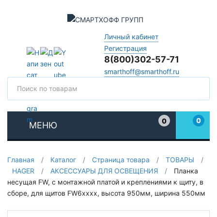
Личный кабинет
Регистрация
8(800)302-57-71
smarthoff@smarthoff.ru
Поиск
Поис
0
0
МЕНЮ
Избранное
Главная
/
Каталог
/
Страница товара
/
ТОВАРЫ
/
HAGER
/
АКСЕССУАРЫ ДЛЯ ОСВЕЩЕНИЯ
/
Планка
несущая FW, с монтажной платой и креплениями к щиту, в
сборе, для щитов FW6xxxx, высота 950мм, ширина 550мм