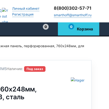
8(800)302-57-71
Личный кабинет
Регистрация
smarthoff@smarthoff.ru
0
0
Корзина
Избранное
жная панель, перфорированная, 760x248мм, для
1M5
Наличие:
Под заказ
760x248мм,
, сталь