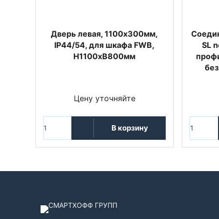
Дверь левая, 1100x300мм,
Cоеди
IP44/54, для шкафа FWB,
SL n
H1100xB800мм
профи
без
Цену уточняйте
В корзину