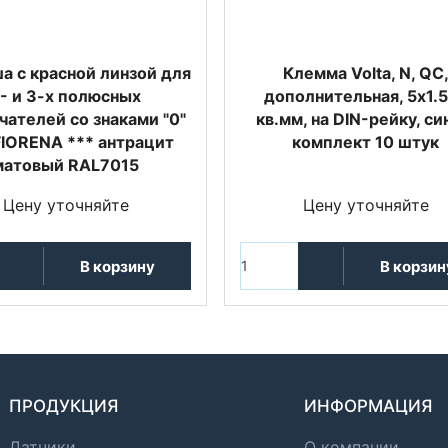
а с красной линзой для
Клемма Volta, N, QC
- и 3-х полюсных
дополнительная, 5х1.
ателей со знаками "0"
кв.мм, на DIN-рейку, си
 FIORENA *** антрацит
комплект 10 штук
матовый RAL7015
Цену уточняйте
Цену уточняйте
В корзину
В корзин
ПРОДУКЦИЯ
ИНФОРМАЦИЯ
Датчики
О компании