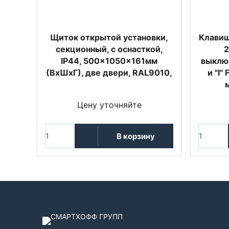
Щиток открытой установки,
Клавиш
секционный, с оснасткой,
2
IP44, 500x1050x161мм
выключ
(ВхШхГ), две двери, RAL9010,
и "I"
Цену уточняйте
В корзину