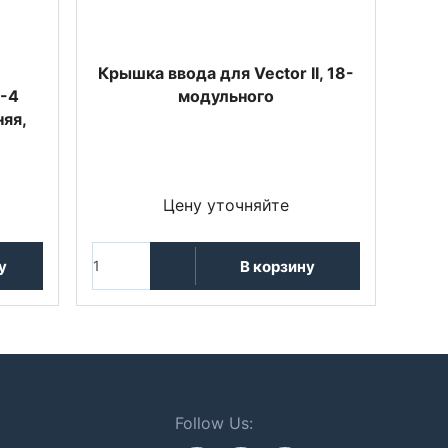
,
Крышка ввода для Vector II, 18-
5-4
модульного
няя,
Цену уточняйте
у
В корзину
Follow Us: