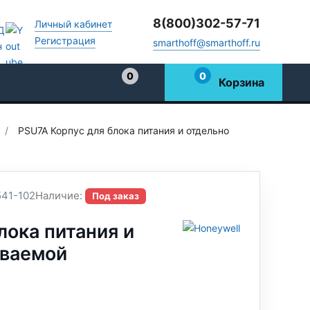
8(800)302-57-71
Личный кабинет
Регистрация
smarthoff@smarthoff.ru
0
0
Корзина
Избранное
/
PSU7A Корпус для блока питания и отдельно
41-102
Наличие:
Под заказ
лока питания и
иваемой