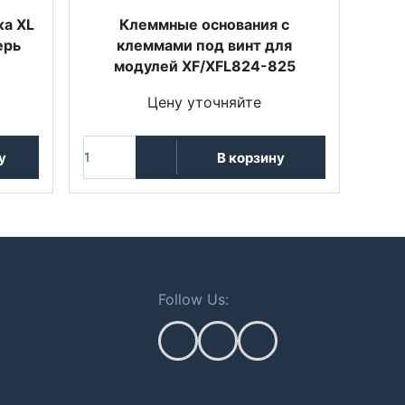
жа XL
Клеммные основания с
ерь
клеммами под винт для
модулей XF/XFL824-825
Цену уточняйте
у
В корзину
Follow Us: