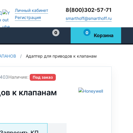
8(800)302-57-71
Личный кабинет
Регистрация
smarthoff@smarthoff.ru
0
0
Корзина
Избранное
АПАНОВ
/
Адаптер для приводов к клапанам
403
Наличие:
Под заказ
ов к клапанам
Запросить КП