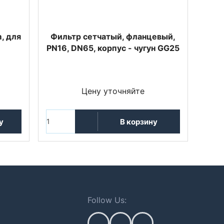
, для
Фильтр сетчатый, фланцевый,
PN16, DN65, корпус - чугун GG25
Цену уточняйте
у
В корзину
Follow Us: