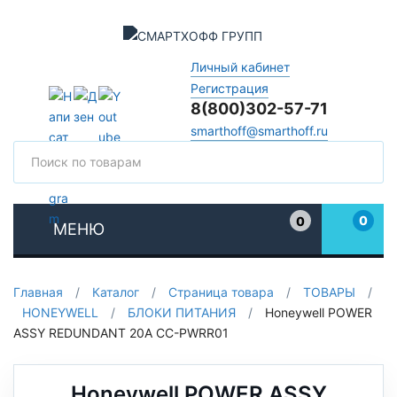
Личный кабинет
Регистрация
8(800)302-57-71
smarthoff@smarthoff.ru
Поиск
Поис
0
0
МЕНЮ
Избранное
Главная
/
Каталог
/
Страница товара
/
ТОВАРЫ
/
HONEYWELL
/
БЛОКИ ПИТАНИЯ
/
Honeywell POWER
ASSY REDUNDANT 20A CC-PWRR01
Honeywell POWER ASSY