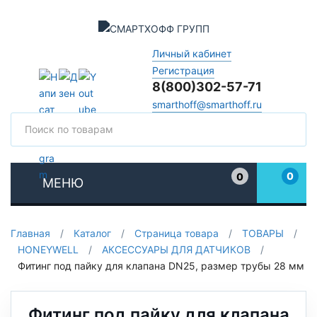
Личный кабинет
Регистрация
8(800)302-57-71
smarthoff@smarthoff.ru
Поиск
Поис
0
0
МЕНЮ
Избранное
Главная
/
Каталог
/
Страница товара
/
ТОВАРЫ
/
HONEYWELL
/
АКСЕССУАРЫ ДЛЯ ДАТЧИКОВ
/
Фитинг под пайку для клапана DN25, размер трубы 28 мм
Фитинг под пайку для клапана