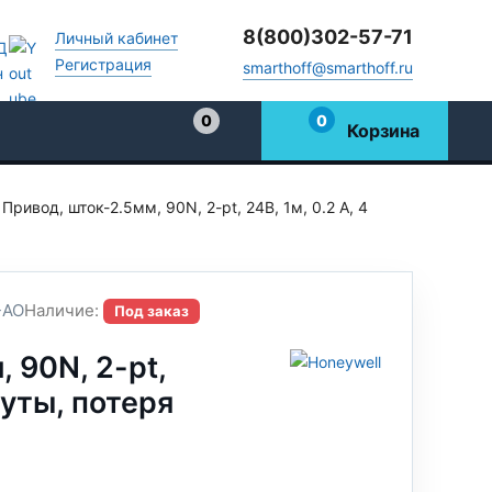
8(800)302-57-71
Личный кабинет
Регистрация
smarthoff@smarthoff.ru
0
0
Корзина
Избранное
Привод, шток-2.5мм, 90N, 2-pt, 24В, 1м, 0.2 А, 4
-AO
Наличие:
Под заказ
 90N, 2-pt,
нуты, потеря