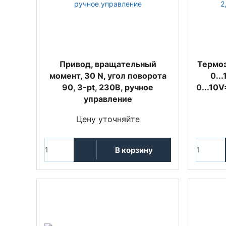
Привод, вращательный
Термоэ
момент, 30 N, угол поворота
0..
90, 3-pt, 230В, ручное
0...10V
управление
Цену уточняйте
В корзину