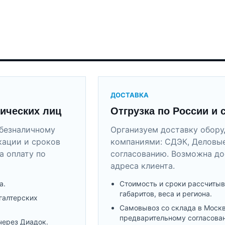
ДОСТАВКА
ических лиц
Отгрузка по России и 
безналичному
Организуем доставку обор
кации и сроков
компаниями: СДЭК, Деловые
а оплату по
согласованию. Возможна до
адреса клиента.
а.
Стоимость и сроки рассчитыв
габаритов, веса и региона.
галтерских
Самовывоз со склада в Моск
предварительному согласова
через Диадок.