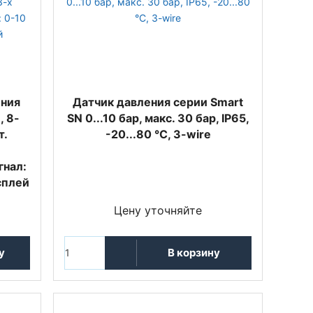
ения
Датчик давления серии Smart
, 8-
SN 0...10 бар, макс. 30 бар, IP65,
т.
-20...80 °C, 3-wire
гнал:
сплей
Цену уточняйте
у
В корзину