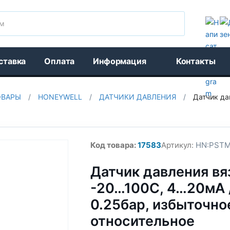
Поиск
ставка
Оплата
Информация
Контакты
ОВАРЫ
/
HONEYWELL
/
ДАТЧИКИ ДАВЛЕНИЯ
/
Датчик да
Код товара:
17583
Артикул:
HN:PSTM
Датчик давления вя
-20…100С, 4…20мА / 
0.25бар, избыточно
относительное