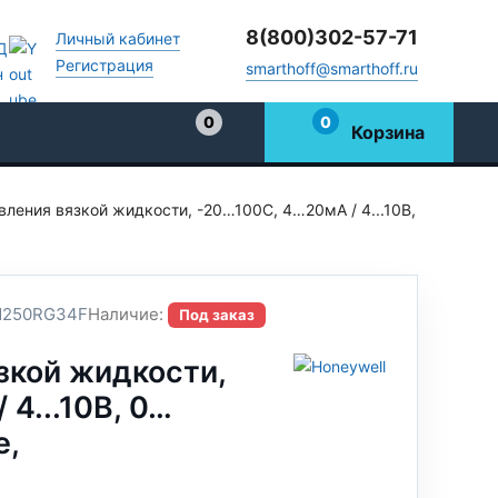
8(800)302-57-71
Личный кабинет
Регистрация
smarthoff@smarthoff.ru
0
0
Корзина
Избранное
вления вязкой жидкости, -20…100С, 4…20мА / 4...10В,
250RG34F
Наличие:
Под заказ
зкой жидкости,
4...10В, 0…
е,