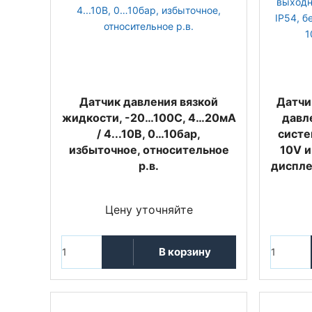
Датчик давления вязкой
Датчи
жидкости, -20…100С, 4…20мА
давл
/ 4...10В, 0…10бар,
систе
избыточное, относительное
10V и
р.в.
диспле
Цену уточняйте
В корзину