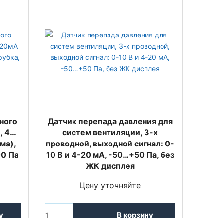
ного
Датчик перепада давления для
, 4…
систем вентиляции, 3-х
ма),
проводной, выходной сигнал: 0-
00 Па
10 В и 4-20 мА, -50…+50 Па, без
ЖК дисплея
Цену уточняйте
у
В корзину