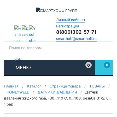
Личный кабинет
Регистрация
8(800)302-57-71
smarthoff@smarthoff.ru
Поиск
Поис
0
0
МЕНЮ
Избранное
Главная
/
Каталог
/
Страница товара
/
ТОВАРЫ
/
HONEYWELL
/
ДАТЧИКИ ДАВЛЕНИЯ
/
Датчик
давления жидкого газа, -30…110 С, 0…10В, резьба G1/2; 0…
1 бар