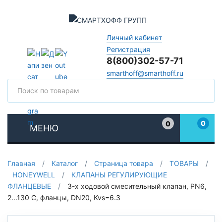
Личный кабинет
Регистрация
8(800)302-57-71
smarthoff@smarthoff.ru
Поиск
Поис
0
0
МЕНЮ
Избранное
Главная
/
Каталог
/
Страница товара
/
ТОВАРЫ
/
HONEYWELL
/
КЛАПАНЫ РЕГУЛИРУЮЩИЕ
ФЛАНЦЕВЫЕ
/
3-х ходовой смесительный клапан, PN6,
2...130 С, фланцы, DN20, Kvs=6.3