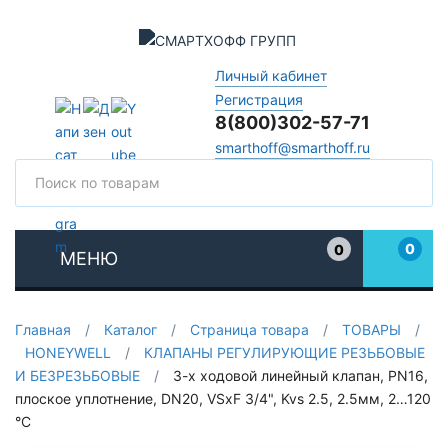
Личный кабинет
Регистрация
8(800)302-57-71
smarthoff@smarthoff.ru
Поиск
Поис
0
0
МЕНЮ
Избранное
Главная
/
Каталог
/
Страница товара
/
ТОВАРЫ
/
HONEYWELL
/
КЛАПАНЫ РЕГУЛИРУЮЩИЕ РЕЗЬБОВЫЕ
И БЕЗРЕЗЬБОВЫЕ
/
3-х ходовой линейный клапан, PN16,
плоское уплотнение, DN20, VSxF 3/4", Kvs 2.5, 2.5мм, 2…120
°C