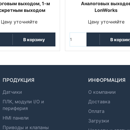
оговым выходом, 1-м
Аналоговых выходо
скретным выходом
LonWorks
Цену уточняйте
Цену уточняйте
В корзину
В корзин
ПРОДУКЦИЯ
ИНФОРМАЦИЯ
Датчики
О компании
ПЛК, модули I/O и
Доставка
периферия
Оплата
HMI панели
Загрузки
Приводы и клапаны