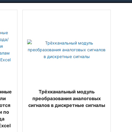
анные
Трёхканальный модуль
ули
преобразования аналоговых
ются
сигналов в дискретные сигналы
и по
да
Excel