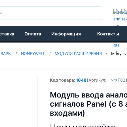
Поиск
ставка
Оплата
Информация
Контакты
ОВАРЫ
/
HONEYWELL
/
МОДУЛИ РАСШИРЕНИЯ
/
Модуль 
Код товара:
18481
Артикул:
HN:XF82
Модуль ввода анал
сигналов Panel (с 8
входами)