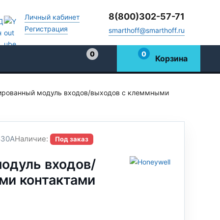
8(800)302-57-71
Личный кабинет
Регистрация
smarthoff@smarthoff.ru
0
0
Корзина
Избранное
ированный модуль входов/выходов с клеммными
830A
Наличие:
Под заказ
одуль входов/
ми контактами