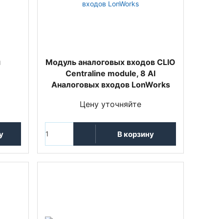
я
Mодуль аналоговых входов CLIO
Centraline module, 8 AI
Аналоговых входов LonWorks
Цену уточняйте
у
В корзину