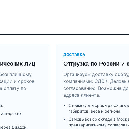
ДОСТАВКА
ических лиц
Отгрузка по России и 
безналичному
Организуем доставку обор
кации и сроков
компаниями: СДЭК, Деловые
а оплату по
согласованию. Возможна до
адреса клиента.
а.
Стоимость и сроки рассчитыв
габаритов, веса и региона.
галтерских
Самовывоз со склада в Моск
предварительному согласова
через Диадок.