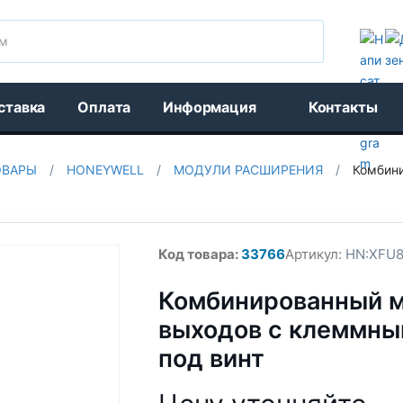
Поиск
ставка
Оплата
Информация
Контакты
ОВАРЫ
/
HONEYWELL
/
МОДУЛИ РАСШИРЕНИЯ
/
Комбин
Код товара:
33766
Артикул:
HN:XFU
Комбинированный м
выходов с клеммны
под винт