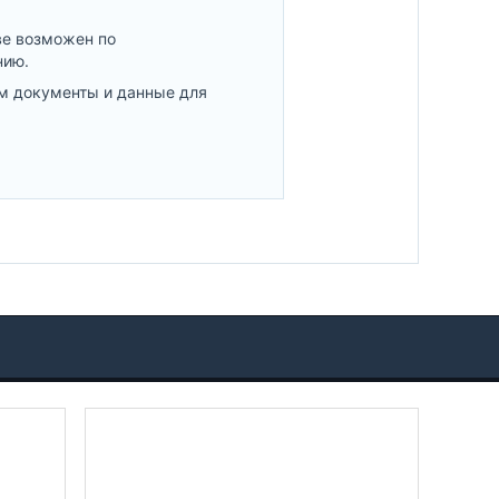
ве возможен по
нию.
м документы и данные для