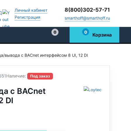
8(800)302-57-71
Личный кабинет
Регистрация
smarthoff@smarthoff.ru
0
0
Корзина
Избранное
а/вывода с BACnet интерфейсом 8 UI, 12 DI
551
Наличие:
Под заказ
да с BACnet
2 DI