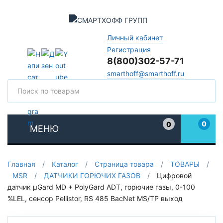
Личный кабинет
Регистрация
8(800)302-57-71
smarthoff@smarthoff.ru
Поиск
Поис
0
0
МЕНЮ
Избранное
Главная
/
Каталог
/
Страница товара
/
ТОВАРЫ
/
MSR
/
ДАТЧИКИ ГОРЮЧИХ ГАЗОВ
/
Цифровой
датчик µGard MD + PolyGard ADT, горючие газы, 0-100
%LEL, сенсор Pellistor, RS 485 BacNet MS/TP выход